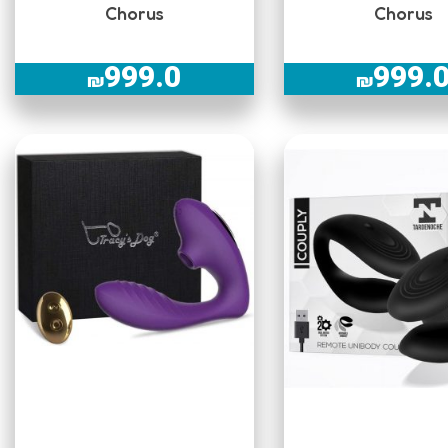
Chorus
Chorus
999.0
999.
₪
₪