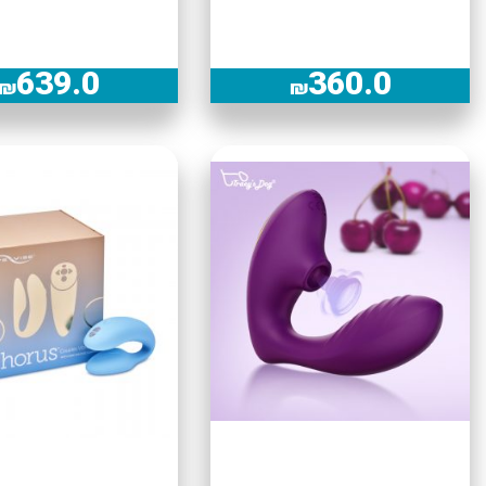
639.0
360.0
₪
₪