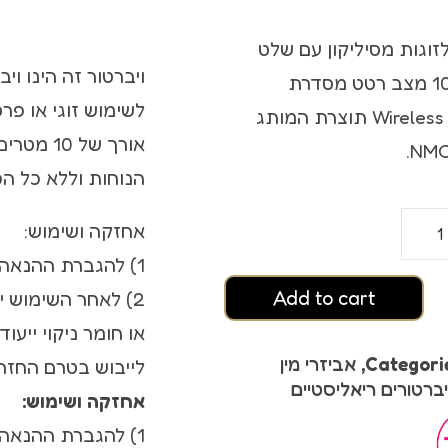
ץ אורגזמה
לזוגות מסיליקון עם שלט
סטיים
ויברטור זה הינו וי
אלחוטי 10 מצב רטט מסדרת
לשימוש זוגי או פר
Wireless silicone תוצרת המותג
אורך של
הנוחות וללא כל הפ
אחזקה ושימוש:
1) להגברת ההנאה מומלץ להשתמש בחומרי סיכה על בסיס מים.
Add to cart
2) לאחר השימוש 
 אורגזמה
או חומר ניקוי ייעוד
Categori
,
אביזרי מין
לייבוש בטרם החזר
יברטורים ריאליסטיים
אחזקה ושימוש:
1) להגברת ההנאה מומלץ להשתמש בחומרי סיכה על בסיס מים.