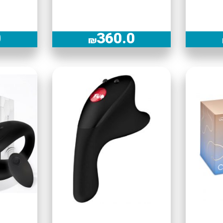
0
360.0
₪