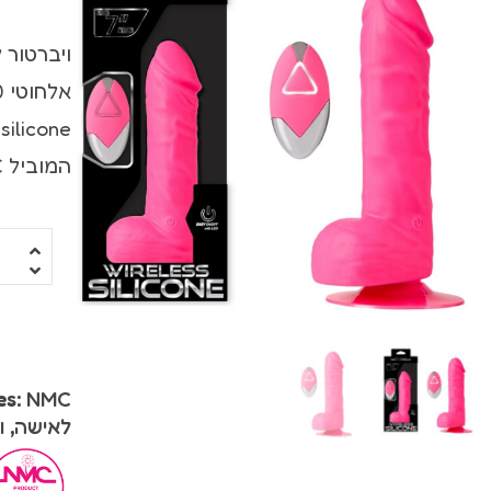
ויברטור עם מאל
ויברטור 
ויברטורים ריאלי
סטרפ און
המוביל NMC.
מג'יק וונד
רוקט פוקט
שואבים ויונקים
משאבות לנשים
פרפרים וממריצי
es:
NMC
לאישה
,
ו