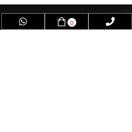
0
פז שיווק – חוויה מרתקת לחיי המין. המקום האידיאלי
לגברים ונשים כאחד. באמצעות מגוון האביזרים
המתקדמים שלנו, תוכלו לשדרג ולשפר את חיי המין
שלכם. המוצרים הייחודיים בחנות שלנו אינם נמצאים
באף מקום אחר בישראל. נציע לכם חווית קנייה
נעימה ומהנה, ובכל רכישה תהיה אצלכם הבטחה