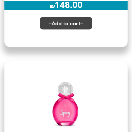
148.00
₪
Add to cart