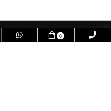
0
פז שיווק – חוויה מרתקת לחיי המין. המקום האידיאלי
לגברים ונשים כאחד. באמצעות מגוון האביזרים
המתקדמים שלנו, תוכלו לשדרג ולשפר את חיי המין
שלכם. המוצרים הייחודיים בחנות שלנו אינם נמצאים