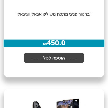
ויברטור פניני מתכת משולש אנאלי ווגינאלי
450.0
₪
הוספה לסל