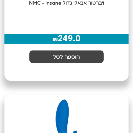
ויברטור אנאלי גדול NMC - Insane
249.0
₪
הוספה לסל