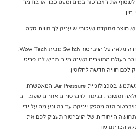
 לשטוף את הויברטור במים ומעט סבון או בחומר
 מין.
ברטור Switch הוא מוצר מתקדם ואיכותי שיעניק לך חווית סקס
הצטרפו אלינו לסקירה מלאה על הויברטור Switch מבית Wow Tech.
ר בעולם המוצרים האינטימיים מביא לנו פריט
 לכם חוויה חדשה לחלוטין.
הויברטור Switch משתמש בטכנולוגיית Air Pressure, המאפשרת
לאה ומשונה. בניגוד לויברטורים אחרים שעובדים
יברטור הזה מספק ייניקה עדינה ונעימה על ידי
התחושה הייחודית של הויברטור תעניק לכם את
א הכרתם עוד.