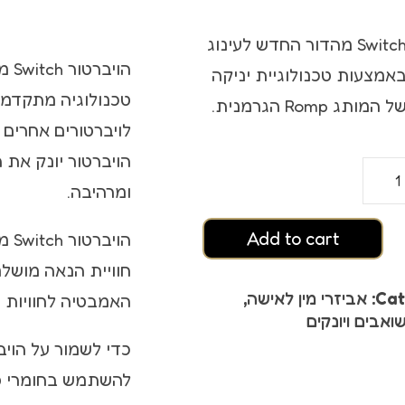
ץ אורגזמה
ויברטור Switch מהדור החדש לעינוג
סטיים
אמצעות טכנולוגיית יניקה
תג Romp הגרמנית.
לויברטורים אחרים 
הויברטור יונק את 
ומרהיבה.
Add to cart
חוויית הנאה מושל
Cat
אביזרי מין לאישה
,
 אורגזמה
האמבטיה לחוויות מ
ואבים ויונקים
כדי לשמור על הויב
להשתמש בחומרי סי