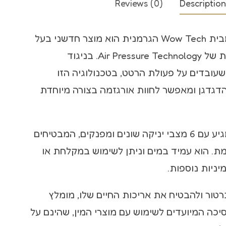
Reviews (0)
Description
קולר bdsm
הויברטור Switch מבית Wow Tech הגרמנית הוא מוצר חדשני בעל
שוט לסקס
טכנולוגיה מתקדמת של Air Pressure Technology. בניגוד
שעובדים על פעולת הרטט, בטכנולוגיה הזו
הדגדגן ומאפשר לחוות אורגזמה בצורה מיוחדת
הויברטור Switch מגיע עם 6 מצבי יניקה שונים ומפנקים, המבטיחים
מת. הוא עמיד במים וניתן לשימוש במקלחת או
יניות נוספות.
רטור ולהבטיח את אריכות החיים שלו, מומלץ
כה המיועדים לשימוש עם מוצרי המין, שהינם על