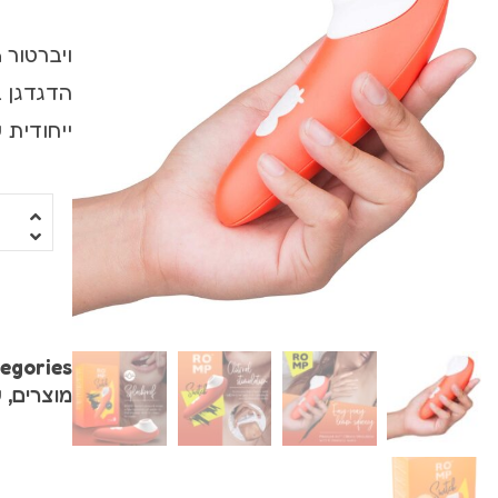
ויברטור עם מאל
ויברטורים ריאלי
הדגדגן ב
סטרפ און
ייחודית של המו
מג'יק וונד
רוקט פוקט
שואבים ויונקים
משאבות לנשים
egories:
פרפרים וממריצי
מוצרים
,
ש