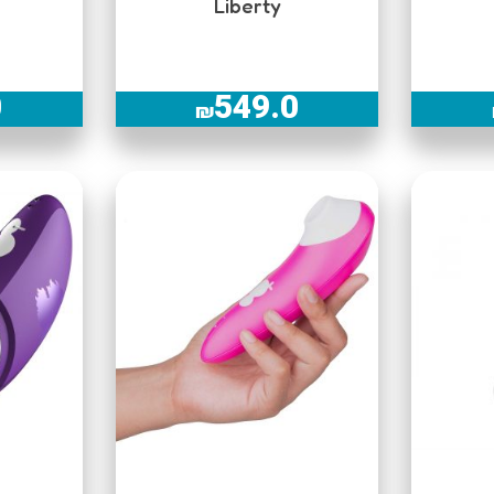
Liberty
0
549.0
₪