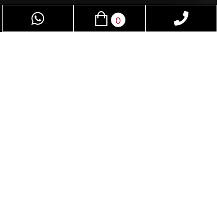
0
פז שיווק – חוויה מרתקת לחיי המין. המקום האידיאלי
לגברים ונשים כאחד. באמצעות מגוון האביזרים
המתקדמים שלנו, תוכלו לשדרג ולשפר את חיי המין
שלכם. המוצרים הייחודיים בחנות שלנו אינם נמצאים
באף מקום אחר בישראל. נציע לכם חווית קנייה
נעימה ומהנה, ובכל רכישה תהיה אצלכם הבטחה
מלאה לפרטיות ולשירות דיסקרטי לחלוטין. פז שיווק –