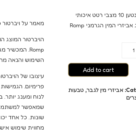
ץ אורגזמה
ויברטור נטען 10 מצבי רטט איכותי
סטיים
מאמר על ויברטור סי
ביזרי המין הגרמני Romp
הויברטור המוצג הו
Romp. המכשיר 
השימוש והנאה מרב
Add to cart
עיצובו של הויברטור
פרימיום. הגמישות 
Cat
אביזרי מין לגבר
,
טבעות
לנוח ומענג יותר. 
רים
 אורגזמה
שונות. כל אחד יכו
מחווית שימוש איש