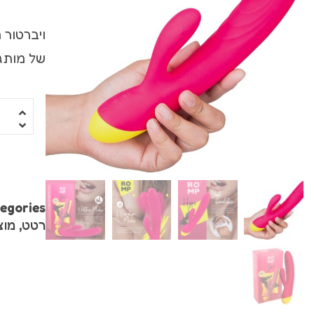
ויברטור עם מאל
ויברטורים ריאלי
של מותג א
סטרפ און
מג'יק וונד
רוקט פוקט
שואבים ויונקים
משאבות לנשים
egories:
רטט
,
מוצ
פרפרים וממריצי