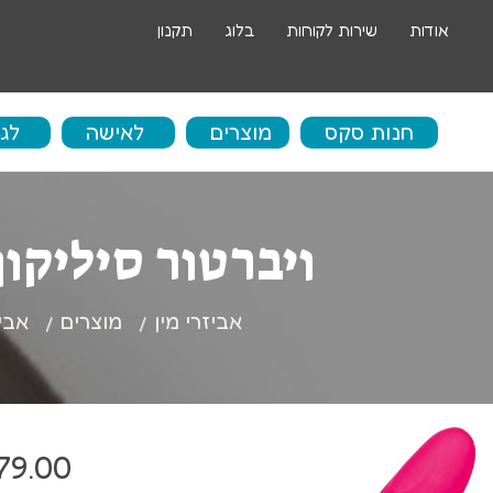
אודות
שירות לקוחות
בלוג
תקנון
חנות סקס
מוצרים
לאישה
לג
בו
ויברטור סיליקון נט
ביצים סיניות
אי
ביצים רוטטות
אביזרי מין
מוצרים
אביז
ספ
דילדו
שר
דילדו גדול
טב
79.00
ויברטור