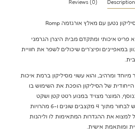
Reviews (0)
Description
קולר bdsm
ליקון נטען עם מאלץ אורגזמה Romp
שוט לסקס
א פריט איכותי ומתקדם מבית היצרן הגרמני
מגוון במאפיינים ופיצ'רים שיכולים לשפר את חוויית
ית.
 מיוחד ומרהיב, והוא עשוי מסיליקון ברמת איכות
הייחודית של הסיליקון הופכת את השימוש בו
בנוסף, המוצר מצויד במנוע רטט קטן ושקט
שמאפשר למשתמש לבחור מתוך 4 מקצבים שונים ו-6 מהרויות
ל למצוא את ההגדרות המתאימות לו וליהנות
ית ומותאמת אישית.