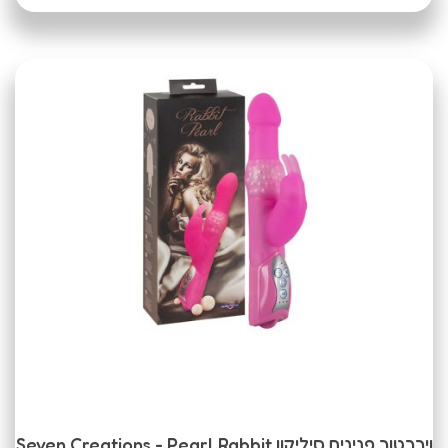
ויברטור פנינים סיליקון Seven Creations - Pearl Rabbit