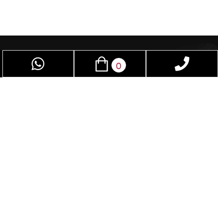
0
פז שיווק – חוויה מרתקת לחיי המין. המקום האידיאלי
לגברים ונשים כאחד. באמצעות מגוון האביזרים
המתקדמים שלנו, תוכלו לשדרג ולשפר את חיי המין
שלכם. המוצרים הייחודיים בחנות שלנו אינם נמצאים