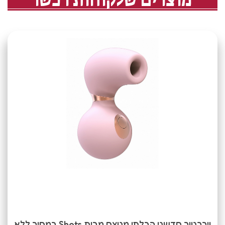
ויברטור חדשני הבלתי מנוצח מבית Shots במחיר ללא