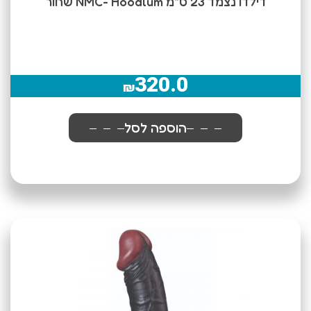
דילדו נצמד 23 ס"מ NMC- Hoodlum שחור
320.0
₪
הוספה לסל