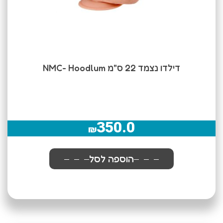
דילדו נצמד 22 ס"מ NMC- Hoodlum
350.0
₪
הוספה לסל