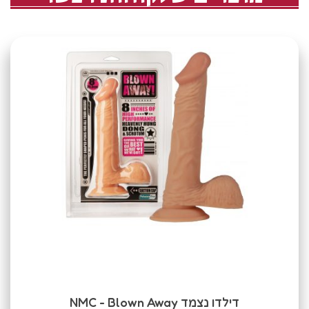
דילדו נצמד NMC - Blown Away