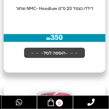
דילדו נצמד 23 ס"מ NMC- Hoodlum שחור
350
₪
הוספה לסל
0