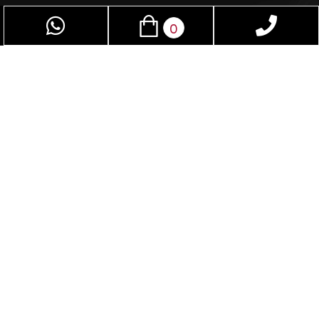
0
פז שיווק – חוויה מרתקת לחיי המין. המקום האידיאלי
לגברים ונשים כאחד. באמצעות מגוון האביזרים
המתקדמים שלנו, תוכלו לשדרג ולשפר את חיי המין
שלכם. המוצרים הייחודיים בחנות שלנו אינם נמצאים
באף מקום אחר בישראל. נציע לכם חווית קנייה
נעימה ומהנה, ובכל רכישה תהיה אצלכם הבטחה
מלאה לפרטיות ולשירות דיסקרטי לחלוטין. פז שיווק –