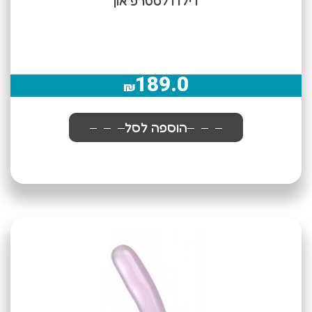
דילדו לסטרפ און
189.0
₪
הוספה לסל