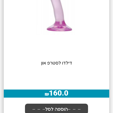
דילדו לסטרפ און
160.0
₪
הוספה לסל