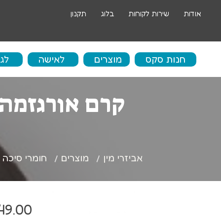
אודות
שירות לקוחות
בלוג
תקנון
חנות סקס
מוצרים
לאישה
לג
בו
ביצים סיניות
אי
ביצים רוטטות
ספ
אביזרי מין
מוצרים
חומרי סיכה
דילדו
שר
דילדו גדול
טב
49.00
ויברטור