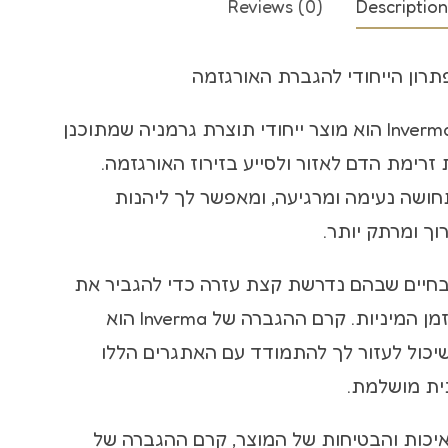
Reviews (0)
Description
קולר bdsm
שוט לסקס
קרם ההגברה של Inverma הוא מוצר ייחודי תוצרת גרמניה שמתוכנן
זרימת הדם לאזור ולסייע בזירוז האורגזמה.
ושה נעימה ומרגיעה, ומאפשר לך ליהנות
וך ומרתק יותר.
 בחיים שבהם נדרשת קצת עזרה כדי להגביר את
התענוג וההנאה בזמן המיניות. קרם ההגברה של Inverma הוא
שיכול לעזור לך להתמודד עם האתגרים הללו
נית מושלמת.
יכות והבטיחות של המוצר, קרם ההגברה של