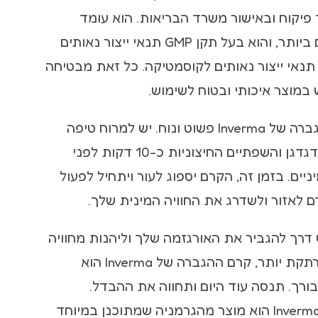
פק תוך פיקוח ובאישור משרד הבריאות. הוא עומד
בתקנים המחמירים ביותר, והוא בעל תקן GMP תנאי ייצור נאותים
ן ISO 22716 – תנאי ייצור נאותים לקוסמטיקה. כל זאת מבטיחה
וצר איכותי ובטוח לשימוש.
השימוש בקרם ההגברה של Inverma פשוט ונוח. יש למרוח טיפה
אחת מהקרם על הדגדגן והשפתיים החיצוניות כ-10 דקות לפני
יים. בזמן זה, הקרם יספוג לעור ויתחיל לפעול
 לאזור ולשדרג את החוויה המינית שלך.
רך להגביר את האורגזמה שלך וליהנות מחוויה
מינית מושלמת ומרתקת יותר, קרם ההגברה של Inverma הוא
ורך. תנסה עוד היום ותחווה את ההבדל.
הקרם הייחודי של Inverma הוא מוצר מהגרמניה שמתוכנן במיוחד