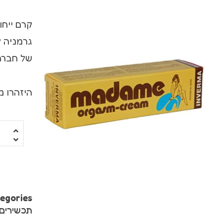
ויברטור עם מאל
קרם ייחו
ויברטורים ריאלי
גרמניה 
סטרפ און
של חברת verma
מג'יק וונד
היזהרו מז
רוקט פוקט
שואבים ויונקים
משאבות לנשים
פרפרים וממריצי
egories:
תכשירים