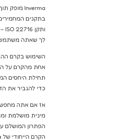
Inverma מו
ותק
לך שאתה משתמש במ
תחילת היחסים המינ
כדי להגביר את הדם
אז אם אתה מחפש ד
הפתרון המושלם עב