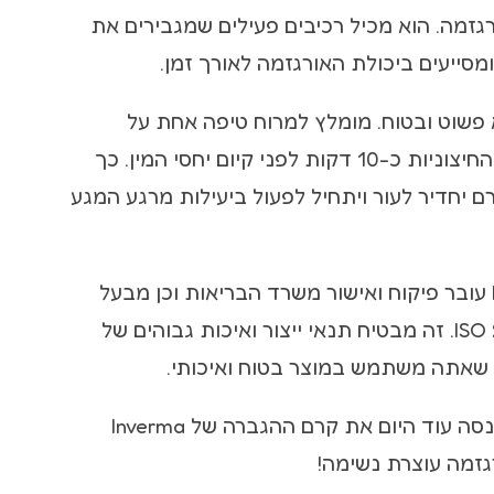
רגזמה. הוא מכיל רכיבים פעילים שמגבירים את
מסייעים ביכולת האורגזמה לאורך זמן.
פשוט ובטוח. מומלץ למרוח טיפה אחת על
הדגדגן והשפתיים החיצוניות כ-10 דקות לפני קיום יחסי המין. כך
 יחדיר לעור ויתחיל לפעול ביעילות מרגע המגע
הקרם של Inverma עובר פיקוח ואישור משרד הבריאות וכן מבעל
תקן GMP ו-ISO 22716. זה מבטיח תנאי ייצור ואיכות גבוהים של
 שאתה משתמש במוצר בטוח ואיכותי.
אז למה לחכות? תנסה עוד היום את קרם ההגברה של Inverma
גזמה עוצרת נשימה!