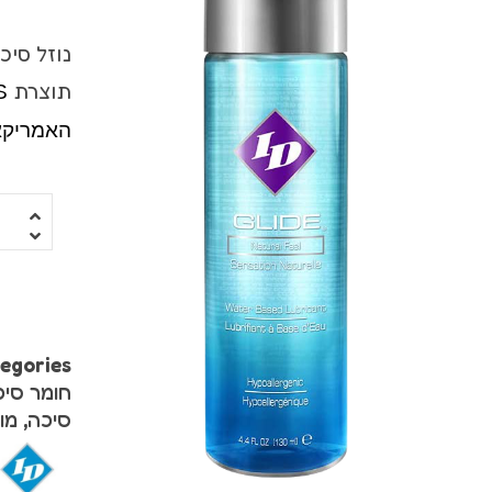
ויברטור עם מאל
נוזל סיכ
ויברטורים ריאלי
תוצרת
S
סטרפ און
האמריקא
מג'יק וונד
רוקט פוקט
שואבים ויונקים
משאבות לנשים
egories:
פרפרים וממריצי
חומר סיכוך ricants
סיכה
,
מו