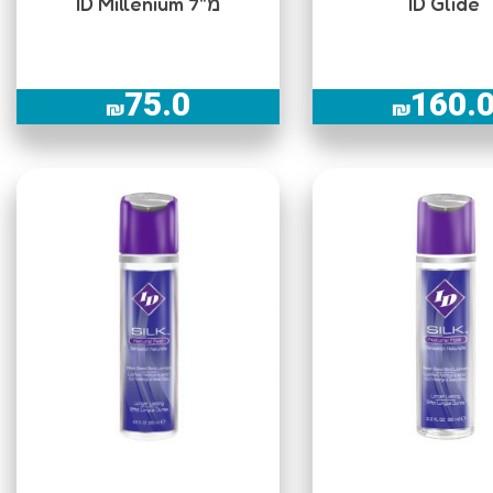
ID Glide
מ"ל ID Millenium
75.0
160.
₪
₪