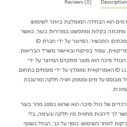
Reviews (0)
Description
קולר bdsm
ס מים הוא הבחירה המומלצת ביותר לשימוש
שוט לסקס
וזל מתכתה בקלות ומתפשט במהירות בעור, כאשר
הוא לא דביק ואינו מכתים. התכשיר, המיוצר על ידי חברת ID
LUBRI האמריקאית, עומד בפיקוח ובאישור משרד הבריאות.
וזל סיכה הוא מוצר מתקדם המיוצר על ידי
חברת ID LUBRICANTS האמריקאית ומומלץ על ידי מומחים בתחום
וזל מבוסס על מים ומספק חוויה חלקה ומרעננת
ינית.
כזיים של נוזל סיכה הוא שהוא נספג מהר בעור
פשר לך ליהנות מחווית מין חלקה ונעימה, בלי
יקות לאחר השימוש. נוסף על כך, הנוזל נשטף