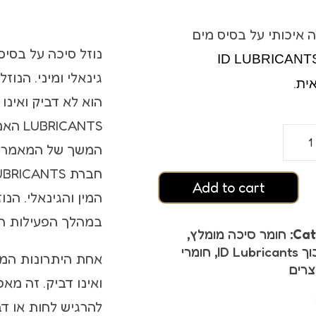
ץ אורגזמה
ה איכותי על בסיס מים
סטיים
נוזל סיכה על בסי
ID LUBRICANT
גינאלי ומיני. הנ
.
ית
CANTS
המשך של המאמר הנ
Add to cart
המין והגינאלי. הנ
במהלך הפעילות המ
Cat
חומר סיכה מומלץ
,
 אורגזמה
ID Lub
,
חומרי
אחת היתרונות המר
צרים
ואינו דביק. זה מא
להרגיש לחות או דב