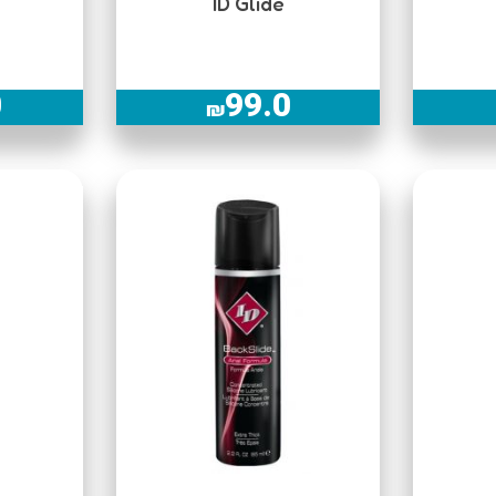
ID Glide
0
99.0
₪