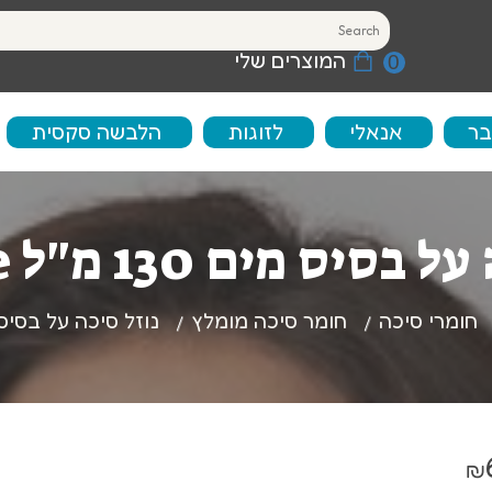
המוצרים שלי
0
בר
אנאלי
לזוגות
הלבשה סקסית
משחק מקדים
פלאג אנאלי
בייבידול
בת סקס
יס מים 130 מ"ל ID Glide
משחקים סקסיים
פלאג אנאלי רוטט
גרביונים סקסיים
בר מין נשי ופלשלייט
ויברטור אנאלי
תחפושות סקסיות
חומרי סיכה
חומר סיכה מומלץ
נוזל סיכה על בסיס מים 130 מ"ל 
ריי השהייה
חרוזים אנאליים
הלבשה סקסית לג
וולים להגדלת איבר המין
עות רטט
₪