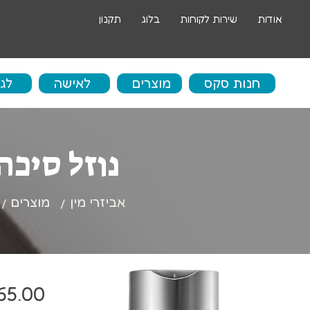
אודות
שירות לקוחות
בלוג
תקנון
חנות סקס
מוצרים
לאישה
לג
בו
נוזל סיכה על בס
ביצים סיניות
אי
ביצים רוטטות
אביזרי מין
מוצרים
ספ
דילדו
שר
דילדו גדול
טב
65.00
ויברטור