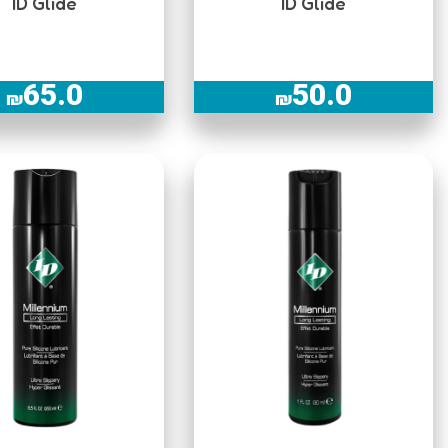
ID Glide
ID Glide
65.0
50.0
₪
₪