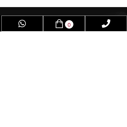
0
פז שיווק – חוויה מרתקת לחיי המין. המקום האידיאלי
לגברים ונשים כאחד. באמצעות מגוון האביזרים
המתקדמים שלנו, תוכלו לשדרג ולשפר את חיי המין
שלכם. המוצרים הייחודיים בחנות שלנו אינם נמצאים
באף מקום אחר בישראל. נציע לכם חווית קנייה
נעימה ומהנה, ובכל רכישה תהיה אצלכם הבטחה