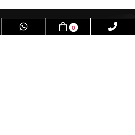
0
פז שיווק – חוויה מרתקת לחיי המין. המקום האידיאלי
לגברים ונשים כאחד. באמצעות מגוון האביזרים
המתקדמים שלנו, תוכלו לשדרג ולשפר את חיי המין
שלכם. המוצרים הייחודיים בחנות שלנו אינם נמצאים
באף מקום אחר בישראל. נציע לכם חווית קנייה
נעימה ומהנה, ובכל רכישה תהיה אצלכם הבטחה