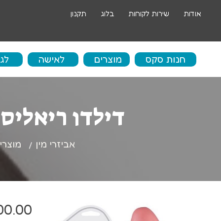
אודות
שירות לקוחות
בלוג
תקנון
חנות סקס
מוצרים
לאישה
לג
בו
דילדו ריאליסטי ענקי 
ביצים סיניות
אי
ביצים רוטטות
אביזרי מין
מוצרי
ספ
דילדו
שר
דילדו גדול
טב
00.00
ויברטור