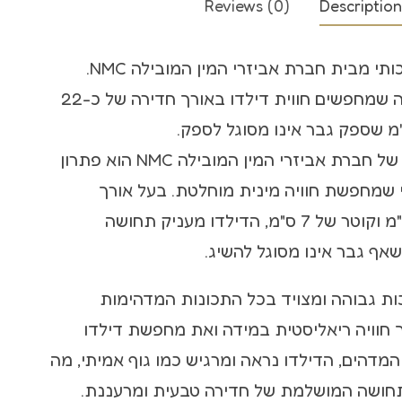
Reviews (0)
Description
קולר bdsm
דילדו ריאליסטי איכותי מבית חברת אביזרי המין המובילה NMC.
שוט לסקס
הדילדו מיועד לאלה שמחפשים חווית דילדו באורך חדירה של כ-22
הדילדו הריאליסטי של חברת אביזרי המין המובילה NMC הוא פתרון
י שמחפשת חוויה מינית מוחלטת. בעל אורך
חדירה של כ-22 ס"מ וקוטר של 7 ס"מ, הדילדו מעניק תחושה
ף גבר אינו מסוגל להשיג.
כות גבוהה ומצויד בכל התכונות המדהימות
ך חוויה ריאליסטית במידה ואת מחפשת דילדו
ו המדהים, הדילדו נראה ומרגיש כמו גוף אמיתי, מה
חושה המושלמת של חדירה טבעית ומרעננת.