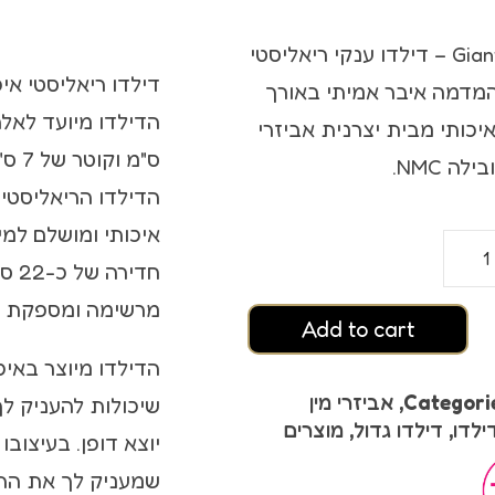
ץ אורגזמה
Giant Family – דילדו ענקי ריאליסטי
סטיים
המדמה איבר אמיתי באורך
 איכותי מבית יצרנית אביזרי
ס"מ וקוטר של 7 ס"מ שספק גבר אינו מסוגל לספק.
לה NMC.
איכותי ומושלם למ
מרשימה ומספקת שא
Add to cart
 אורגזמה
הדילדו מיוצר באי
Categori
,
אביזרי מין
שיכולות להעניק ל
ילדו
,
דילדו גדול
,
מוצרים
יוצא דופן. בעיצוב
שמעניק לך את הת