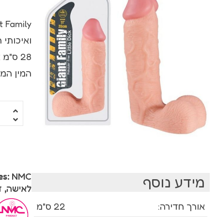
ויברטור עם מאל
ויברטורים ריאלי
ואיכותי 
סטרפ און
28 ס"מ
המין המובי
מג'יק וונד
רוקט פוקט
שואבים ויונקים
משאבות לנשים
פרפרים וממריצי
es:
NMC
מידע נוסף
לאישה
,
ד
אורך חדירה:
22 ס"מ